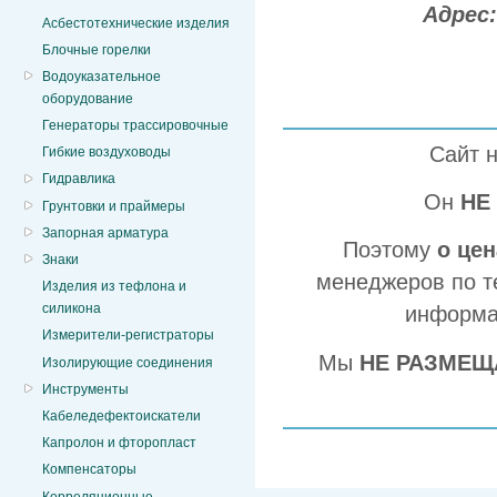
Адрес
Асбестотехнические изделия
Блочные горелки
Водоуказательное
оборудование
Генераторы трассировочные
Сайт 
Гибкие воздуховоды
Гидравлика
Он
НЕ
Грунтовки и праймеры
Запорная арматура
Поэтому
о це
Знаки
менеджеров по т
Изделия из тефлона и
силикона
информа
Измерители-регистраторы
Мы
НЕ РАЗМЕЩ
Изолирующие соединения
Инструменты
Кабеледефектоискатели
Капролон и фторопласт
Компенсаторы
Корреляционные