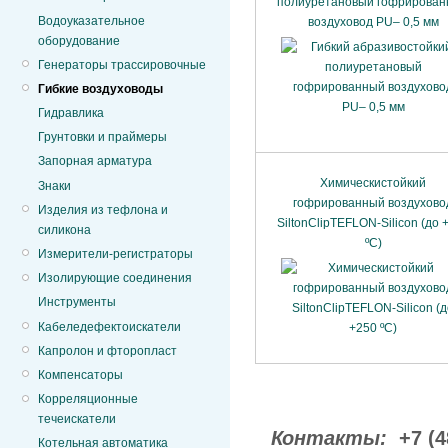
полиуретановый гофрирова
Водоуказательное
воздуховод PU– 0,5 мм
оборудование
Генераторы трассировочные
Гибкие воздуховоды
Гидравлика
Грунтовки и праймеры
Запорная арматура
Химическистойкий
Знаки
гофрированный воздухово
Изделия из тефлона и
SiltonClipTEFLON-Silicon (до 
силикона
ºС)
Измерители-регистраторы
Изолирующие соединения
Инструменты
Кабеледефектоискатели
Капролон и фторопласт
Компенсаторы
Корреляционные
течеискатели
Контакты:
+7 (4
Котельная автоматика