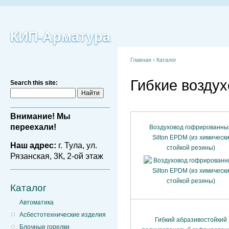
КИП-Арматура
Главная
›
Каталог
Гибкие возду
Search this site:
Внимание! Мы
переехали!
Воздуховод гофрированны
Silton EPDM (из химическ
Наш адрес:
г. Тула, ул.
стойкой резины)
Рязанская, 3К, 2-ой этаж
Каталог
Автоматика
Асбестотехнические изделия
Гибкий абразивостойкий
Блочные горелки