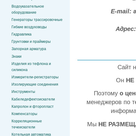
Водоуказательное
E-mail:
оборудование
Генераторы трассировочные
Гибкие воздуховоды
Адрес
Гидравлика
Грунтовки и праймеры
Запорная арматура
Знаки
Изделия из тефлона и
Сайт 
силикона
Измерители-регистраторы
Он
НЕ
Изолирующие соединения
Инструменты
Поэтому
о це
Кабеледефектоискатели
менеджеров по т
Капролон и фторопласт
информа
Компенсаторы
Корреляционные
Мы
НЕ РАЗМЕЩ
течеискатели
Котельная автоматика