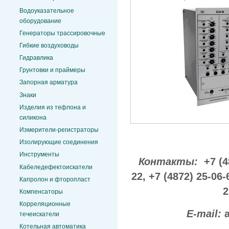
Водоуказательное
оборудование
Генераторы трассировочные
Гибкие воздуховоды
Гидравлика
Грунтовки и праймеры
Запорная арматура
Знаки
Изделия из тефлона и
силикона
Измерители-регистраторы
Изолирующие соединения
Инструменты
Контакты:
+7 (4
Кабеледефектоискатели
22,
+7 (4872) 25-06-
Капролон и фторопласт
2
Компенсаторы
Корреляционные
E-mail:
течеискатели
Котельная автоматика