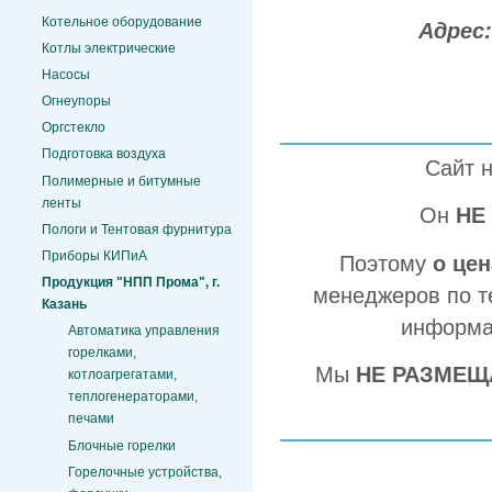
Котельное оборудование
Адрес
Котлы электрические
Насосы
Огнеупоры
Оргстекло
Подготовка воздуха
Сайт 
Полимерные и битумные
ленты
Он
НЕ
Пологи и Тентовая фурнитура
Приборы КИПиА
Поэтому
о це
Продукция "НПП Прома", г.
менеджеров по т
Казань
информа
Автоматика управления
горелками,
Мы
НЕ РАЗМЕЩ
котлоагрегатами,
теплогенераторами,
печами
Блочные горелки
Горелочные устройства,