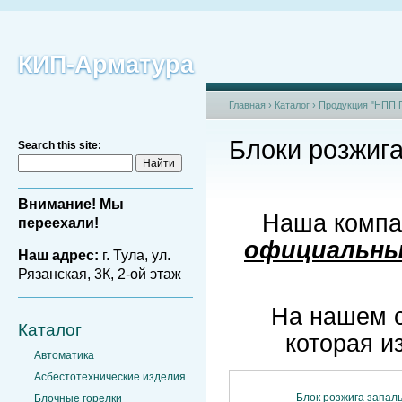
КИП-Арматура
Главная
›
Каталог
›
Продукция "НПП П
Блоки розжиг
Search this site:
Внимание! Мы
Наша компа
переехали!
официальным
Наш адрес:
г. Тула, ул.
Рязанская, 3К, 2-ой этаж
На нашем с
Каталог
которая и
Автоматика
Асбестотехнические изделия
Блок розжига запал
Блочные горелки