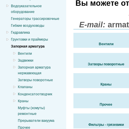
Вы можете от
Водоуказательное
оборудование
Генераторы трассировочные
E-mail:
armat
Гибкие воздуховоды
Гидравлика
Грунтовки и праймеры
Вентили
Запорная арматура
Вентили
Задвижки
Затворы поворотные
Запорная арматура
нержавеющая
Затворы поворотные
Краны
Клапаны
Конденсатоотводчик
Краны
Прочее
Муфты (хомуты)
ремонтные
Прерыватели вакуума
Фильтры - грязевики
Прочее