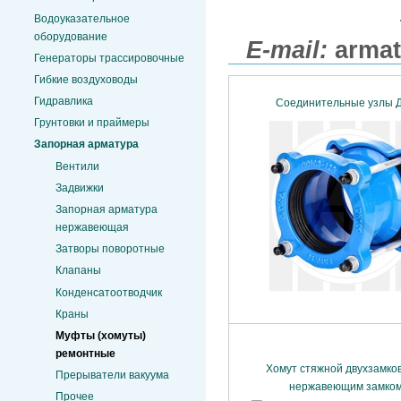
Водоуказательное
оборудование
E-mail:
armat
Генераторы трассировочные
Гибкие воздуховоды
Гидравлика
Соединительные узлы 
Грунтовки и праймеры
Запорная арматура
Вентили
Задвижки
Запорная арматура
нержавеющая
Затворы поворотные
Клапаны
Конденсатоотводчик
Краны
Муфты (хомуты)
ремонтные
Хомут стяжной двухзамко
Прерыватели вакуума
нержавеющим замко
Прочее