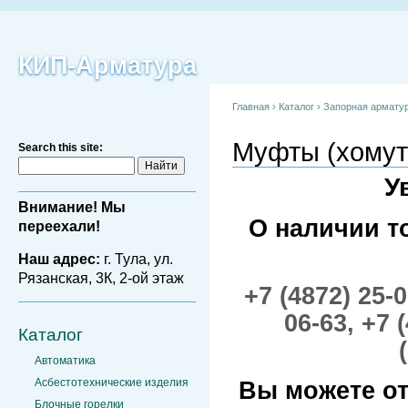
КИП-Арматура
Главная
›
Каталог
›
Запорная армату
Муфты (хомут
Search this site:
У
Внимание! Мы
О наличии т
переехали!
Наш адрес:
г. Тула, ул.
Рязанская, 3К, 2-ой этаж
+7 (4872) 25-
06-63,
+7 
Каталог
Автоматика
Асбестотехнические изделия
Вы можете от
Блочные горелки