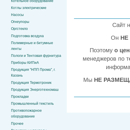
Котельное оборудование
Котлы электрические
Насосы
Огнеупоры
Сайт 
Оргстекло
Подготовка воздуха
Он
НЕ
Полимерные и битумные
ленты
Поэтому
о це
Пологи и Тентовая фурнитура
менеджеров по т
Приборы КИПиА
информа
Продукция "НПП Прома", г.
Казань
Мы
НЕ РАЗМЕЩ
Продукция Термотроник
Продукция Энерготехномаш
Прокладки
Промышленный текстиль
Противопожарное
оборудование
Прочее