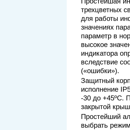
Простейшая ин
трехцветных с
для работы ин
значениях пара
параметр в но
высокое значе
индикатора оп
вследствие соо
(«ошибки»).
Защитный корп
исполнение IP
-30 до +45ºС. 
закрытой крыш
Простейший ал
выбрать режим