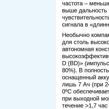
частота – меньш
выше дальность 
чувствительност
сигнала в «длин
Необычно компакт
для столь высок
автономная конс
высокоэффективн
D (BD)» (импуль
80%). В полност
оснащенный акку
лишь 7 Ач (при 
0ºС обеспечивае
при выходной мо
течение >1,7 час