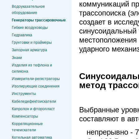
коммуникаций пр
Водоуказательное
трассопоиска (э
оборудование
Генераторы трассировочные
создает в иссле
Гибкие воздуховоды
синусоидальный 
Гидравлика
местоположения 
Грунтовки и праймеры
ударного механи
Запорная арматура
Знаки
Изделия из тефлона и
силикона
Синусоидальн
Измерители-регистраторы
метод трассо
Изолирующие соединения
Инструменты
Кабеледефектоискатели
Выбранные уровн
Капролон и фторопласт
Компенсаторы
составляют в ав
Корреляционные
течеискатели
непрерывно - 7
Котельная автоматика