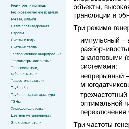
объекты, высока
Редукторы и приводы
Резинотехнические изделия
трансляции и об
Рукава, шланги
Три режима гене
Сетка противодронная
Стропы
импульсный – 
Счетчики воды
Счетчики тепла
разборчивость
Теплообменное оборудование
аналоговыми (
Термометры контактные
системами;
Трассоискатели,
кабелеискатели
непрерывный –
Трассотечеискатели
многодатчиков
Трубогибы
трехчастотный
Трубопроводная арматура
оптимальной ч
ТЭНы
Химводоподготовка
переключения ч
Цветной металлопрокат
Электродвигатели
Три частоты гене