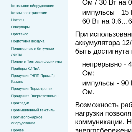
Ом / 30 Вт на 
Котельное оборудование
импульсы - 15 
Котлы электрические
60 Вт на 0.6…6
Насосы
Огнеупоры
При использован
Оргстекло
аккумулятора 12/
Подготовка воздуха
Полимерные и битумные
быть достигнута
ленты
Пологи и Тентовая фурнитура
непрерывно - 4
Приборы КИПиА
Ом;
Продукция "НПП Прома", г.
импульсы - 90 
Казань
Продукция Термотроник
Ом.
Продукция Энерготехномаш
Прокладки
Возможность раб
Промышленный текстиль
нагрузки позвол
Противопожарное
коммуникации. Н
оборудование
энергосбережени
Прочее