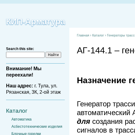
КИП-Арматура
Главная
›
Каталог
›
Генераторы трас
АГ-144.1 – ге
Search this site:
Внимание! Мы
переехали!
Назначение г
Наш адрес:
г. Тула, ул.
Рязанская, 3К, 2-ой этаж
Генератор трасс
Каталог
автоматический 
Автоматика
для
создания ра
Асбестотехнические изделия
сигналов в трасс
Блочные горелки