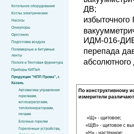
Котельное оборудование
ДВ;
Котлы электрические
избыточного
Насосы
Огнеупоры
вакуумметри
Оргстекло
ИДМ-016-ДИ
Подготовка воздуха
перепада да
Полимерные и битумные
ленты
абсолютного
Пологи и Тентовая фурнитура
Приборы КИПиА
Продукция "НПП Прома", г.
Казань
По конструктивному 
Автоматика управления
горелками,
измерители различают
котлоагрегатами,
теплогенераторами,
печами
«Щ» - щитовое;
Блочные горелки
«ЩВ» - щитовое с вы
Горелочные устройства,
«Н» - настенное;