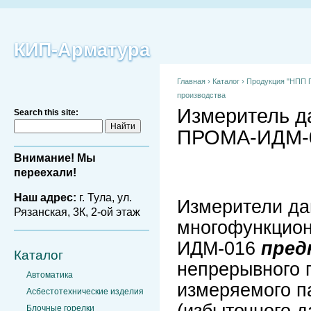
КИП-Арматура
Главная
›
Каталог
›
Продукция "НПП П
производства
Измеритель д
Search this site:
ПРОМА-ИДМ-
Внимание! Мы
переехали!
Наш адрес:
г. Тула, ул.
Измерители да
Рязанская, 3К, 2-ой этаж
многофункцио
ИДМ-016
пред
Каталог
непрерывного 
Автоматика
измеряемого п
Асбестотехнические изделия
(избыточного д
Блочные горелки