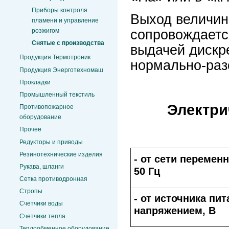
Приборы контроля
Выход величин
пламени и управление
сопровождаетс
розжигом
Снятые с производства
выдачей дискр
Продукция Термотроник
нормально-раз
Продукция Энерготехномаш
Прокладки
Промышленный текстиль
Электри
Противопожарное
оборудование
Прочее
Редукторы и приводы
Резинотехнические изделия
- от сети перемен
Рукава, шланги
50 Гц
Сетка противодронная
Стропы
- от источника пи
Счетчики воды
напряжением, В
Счетчики тепла
Теплообменное оборудование