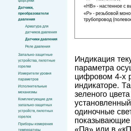
форсунки
«НВ» - настенное с 
Датчики,
«Р» - резьбовой моно
преобразователи
трубопровод (полево
давления
Арматура для
датчиков давления
Датчики давления
Реле давления
Запально-защитные
Индикация тек
устройства, пилотные
параметра осу
горелки
Измерители уровня
цифровом 4-х 
параметров
индикаторе. Т
Исполнительные
зеленого цвета
механизмы
Комплектующие для
установленный
запально-защитных
одиночные све
устройств, пилотных
горелок
показывающие 
Приборы измерения
«Па» или в «кП
температуры