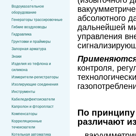
Водоуказательное
вакуумметриче
оборудование
абсолютного да
Генераторы трассировочные
дальнейшей ми
Гибкие воздуховоды
управления вн
Гидравлика
Грунтовки и праймеры
сигнализирующ
Запорная арматура
Применяютс
Знаки
Изделия из тефлона и
контроля, рег
силикона
технологическ
Измерители-регистраторы
газопотреблени
Изолирующие соединения
Инструменты
Кабеледефектоискатели
Капролон и фторопласт
По принципу
Компенсаторы
различают и
Корреляционные
течеискатели
вакуумметри
Котельная автоматика