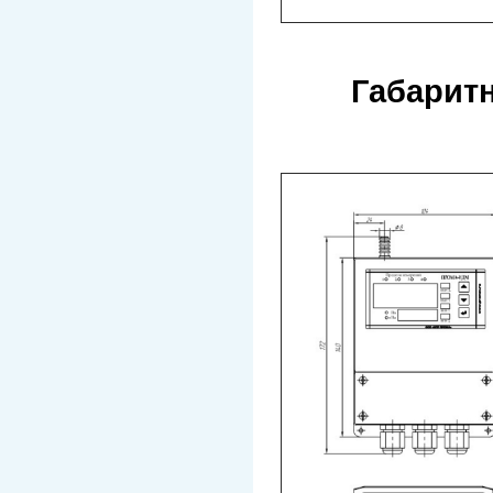
Г
абарит