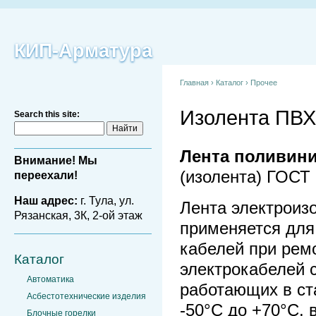
КИП-Арматура
Главная
›
Каталог
›
Прочее
Изолента ПВХ
Search this site:
Лента поливини
Внимание! Мы
(изолента) ГОСТ 
переехали!
Наш адрес:
г. Тула, ул.
Лента электроиз
Рязанская, 3К, 2-ой этаж
применяется для
кабелей при рем
Каталог
электрокабелей 
Автоматика
работающих в ст
Асбестотехнические изделия
-50°С до +70°С,
Блочные горелки