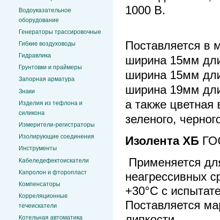
1000 В.
Водоуказательное
оборудование
Генераторы трассировочные
Поставляется в м
Гибкие воздуховоды
Гидравлика
ширина 15мм дли
Грунтовки и праймеры
ширина 15мм дли
Запорная арматура
ширина 19мм дли
Знаки
а также цветная 
Изделия из тефлона и
силикона
зеленого, черного
Измерители-регистраторы
Изолирующие соединения
Изолента ХБ
ГОС
Инструменты
Применяется для
Кабеледефектоискатели
Капролон и фторопласт
неагрессивных ср
Компенсаторы
+30°С с испытат
Корреляционные
Поставляется ма
течеискатели
липкости.
Котельная автоматика