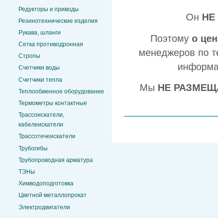
Редукторы и приводы
Он
НЕ
Резинотехнические изделия
Рукава, шланги
Поэтому
о це
Сетка противодронная
менеджеров по т
Стропы
информа
Счетчики воды
Счетчики тепла
Мы
НЕ РАЗМЕЩ
Теплообменное оборудование
Термометры контактные
Трассоискатели,
кабелеискатели
Трассотечеискатели
Трубогибы
Трубопроводная арматура
ТЭНы
Химводоподготовка
Цветной металлопрокат
Электродвигатели