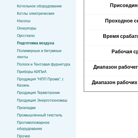
Присоедин
Котельное оборудование
Котлы электрические
Проходное с
Насосы
Огнеупоры
Время сраба
Оргстекло
Подготовка воздуха
Полимерные и битумные
Рабочая с
ленты
Пологи и Тентовая фурнитура
Диапазон рабочег
Приборы КИПиА
Продукция "НПП Прома", г.
Диапазон рабочих
Казань
Продукция Термотроник
Продукция Энерготехномаш
Прокладки
Промышленный текстиль
Противопожарное
оборудование
Прочее