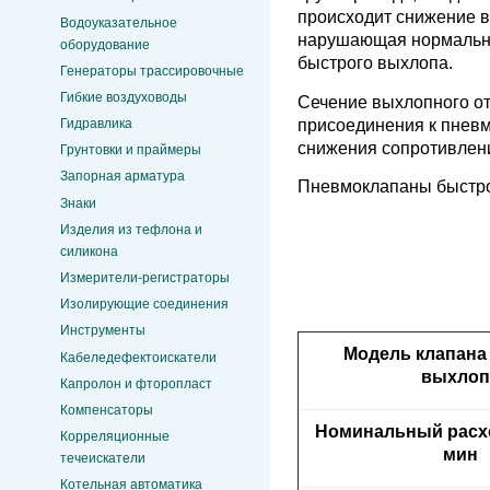
происходит снижение в
Водоуказательное
нарушающая нормальну
оборудование
быстрого выхлопа.
Генераторы трассировочные
Гибкие воздуховоды
Сечение выхлопного от
присоединения к пневм
Гидравлика
снижения сопротивлени
Грунтовки и праймеры
Запорная арматура
Пневмоклапаны быстрог
Знаки
Изделия из тефлона и
силикона
Измерители-регистраторы
Изолирующие соединения
Инструменты
Модель клапана
Кабеледефектоискатели
выхлоп
Капролон и фторопласт
Компенсаторы
Номинальный расхо
Корреляционные
мин
течеискатели
Котельная автоматика