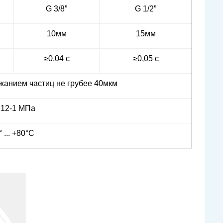
G 3/8”
G 1/2”
10мм
15мм
≥0,04 с
≥0,05 с
жанием частиц не грубее 40мкм
,12-1 МПа
° ... +80°С