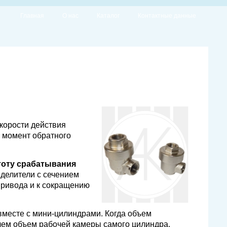
Главная
О нас
Каталог
Контактные данные
орости действия
 момент обратного
тоту срабатывания
еделители с сечением
привода и к сокращению
вместе с мини-цилиндрами. Когда объем
чем объем рабочей камеры самого цилиндра,