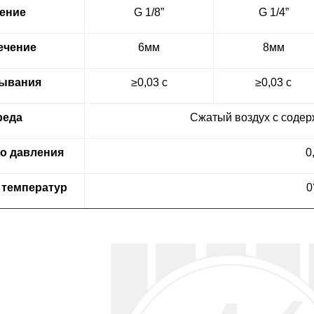
ение
G 1/8”
G 1/4”
ечение
6мм
8мм
тывания
≥0,03 с
≥0,03 с
реда
Сжатый воздух с содер
о давления
0
 температур
0