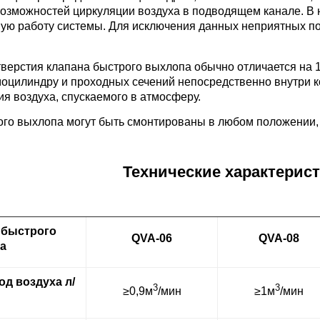
озможностей циркуляции воздуха в подводящем канале. В 
ю работу системы. Для исключения данных неприятных пос
верстия клапана быстрого выхлопа обычно отличается на 1
оцилиндру и проходных сечений непосредственно внутри к
я воздуха, спускаемого в атмосферу.
о выхлопа могут быть смонтированы в любом положении, ч
Технические характерис
 быстрого
QVA-06
QVA-08
а
д воздуха л/
3
3
≥0,9м
/мин
≥1м
/мин