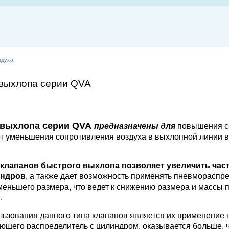
здуха
 выхлопа серии QVA
 выхлопа серии QVA
предназначены для
повышения ск
т уменьшения сопротивления воздуха в выхлопной линии в
клапанов быстрого выхлопа позволяет увеличить час
индров
, а также дает возможность применять пневмораспр
меньшего размера, что ведет к снижению размера и массы 
.
ьзования данного типа клапанов является их применение 
ющего распределитель с цилиндром, оказывается больше, 