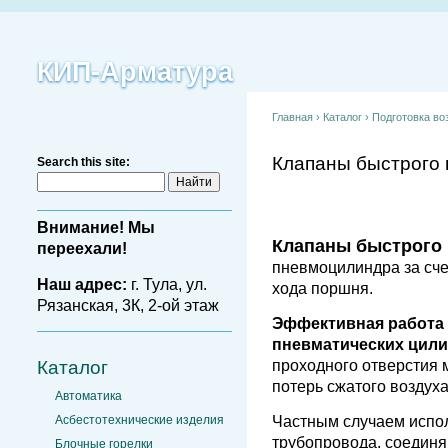
КИП-Арматура
Главная
›
Каталог
›
Подготовка во
Клапаны быстрого
Search this site:
Внимание! Мы
Клапаны быстрого
переехали!
пневмоцилиндра за сче
Наш адрес:
г. Тула, ул.
хода поршня.
Рязанская, 3К, 2-ой этаж
Эффективная работа 
пневматических цил
Каталог
проходного отверстия 
потерь сжатого воздуха
Автоматика
Асбестотехнические изделия
Частным случаем испол
трубопровода, соединя
Блочные горелки