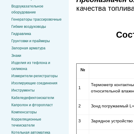
Водоуказательное
качества топлива
оборудование
Генераторы трассировочные
Гибкие воздуховоды
Сос
Гидравлика
Грунтовки и праймеры
Запорная арматура
Знаки
Изделия из тефлона и
силикона
№
Измерители-регистраторы
Изолирующие соединения
Термометр контактны
1
Инструменты
относительной влаж
Кабеледефектоискатели
Капролон и фторопласт
2
Зонд погружаемый L
Компенсаторы
Корреляционные
3
Зарядное устройство
течеискатели
Котельная автоматика