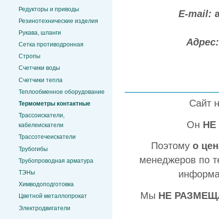
Редукторы и приводы
E-mail:
Резинотехнические изделия
Рукава, шланги
Адрес
Сетка противодронная
Стропы
Счетчики воды
Счетчики тепла
Теплообменное оборудование
Сайт 
Термометры контактные
Трассоискатели,
Он
НЕ
кабелеискатели
Трассотечеискатели
Поэтому
о це
Трубогибы
менеджеров по т
Трубопроводная арматура
информа
ТЭНы
Химводоподготовка
Мы
НЕ РАЗМЕЩ
Цветной металлопрокат
Электродвигатели