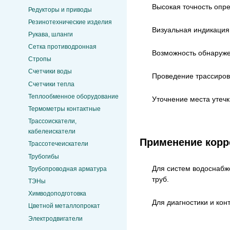
Высокая точность опре
Редукторы и приводы
Резинотехнические изделия
Визуальная индикация
Рукава, шланги
Сетка противодронная
Возможность обнаруже
Стропы
Счетчики воды
Проведение трассиров
Счетчики тепла
Теплообменное оборудование
Уточнение места утеч
Термометры контактные
Трассоискатели,
кабелеискатели
Применение корр
Трассотечеискатели
Трубогибы
Для систем водоснабже
Трубопроводная арматура
труб.
ТЭНы
Химводоподготовка
Для диагностики и ко
Цветной металлопрокат
Электродвигатели