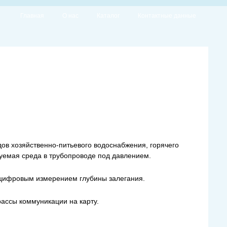
Главная
О нас
Каталог
Контактные данные
в хозяйственно-питьевого водоснабжения, горячего
руемая среда в трубопроводе под давлением.
 цифровым измерением глубины залегания.
ссы коммуникации на карту.