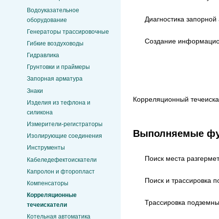
Водоуказательное
Диагностика запорной
оборудование
Генераторы трассировочные
Создание информацион
Гибкие воздуховоды
Гидравлика
Грунтовки и праймеры
Запорная арматура
Знаки
Корреляционный течеиска
Изделия из тефлона и
силикона
Измерители-регистраторы
Выполняемые фун
Изолирующие соединения
Инструменты
Поиск места разгерме
Кабеледефектоискатели
Капролон и фторопласт
Поиск и трассировка 
Компенсаторы
Корреляционные
Трассировка подземны
течеискатели
Котельная автоматика