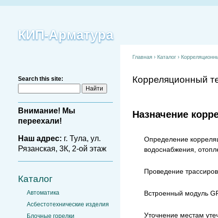
КИП-Арматура
Главная
›
Каталог
›
Корреляционн
Корреляционный те
Search this site:
Внимание! Мы
Назначение корр
переехали!
Наш адрес:
г. Тула, ул.
Определение корреляц
Рязанская, 3К, 2-ой этаж
водоснабжения, отопле
Проведение трассиров
Каталог
Автоматика
Встроенный модуль GP
Асбестотехнические изделия
Уточнение местам утеч
Блочные горелки