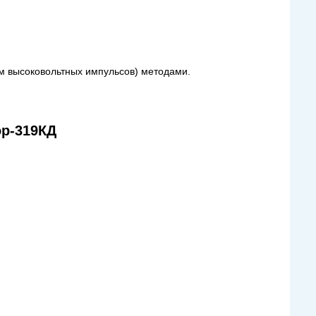
м высоковольтных импульсов) методами.
ор-319КД