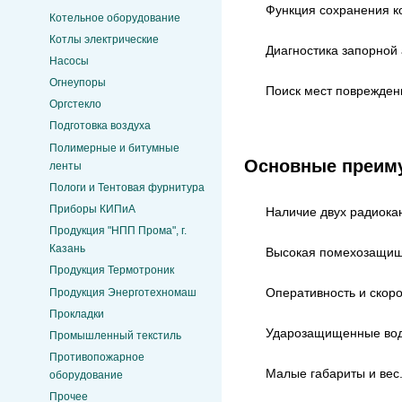
Функция сохранения ко
Котельное оборудование
Котлы электрические
Диагностика запорной
Насосы
Огнеупоры
Поиск мест поврежден
Оргстекло
Подготовка воздуха
Полимерные и битумные
Основные преиму
ленты
Пологи и Тентовая фурнитура
Приборы КИПиА
Наличие двух радиока
Продукция "НПП Прома", г.
Казань
Высокая помехозащищ
Продукция Термотроник
Оперативность и скоро
Продукция Энерготехномаш
Прокладки
Ударозащищенные вод
Промышленный текстиль
Противопожарное
Малые габариты и вес
оборудование
Прочее