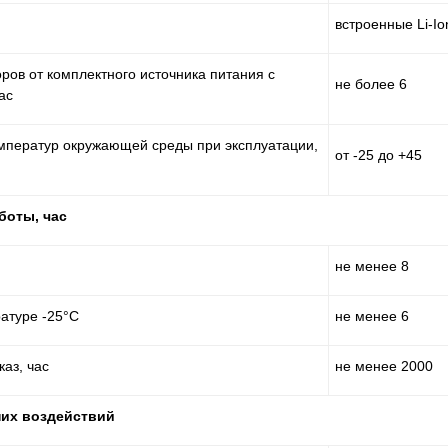
встроенные Li-I
ров от комплектного источника питания с
не более 6
ас
мператур окружающей среды при эксплуатации,
от -25 до +45
боты, час
не менее 8
атуре -25°С
не менее 6
аз, час
не менее 2000
них воздействий