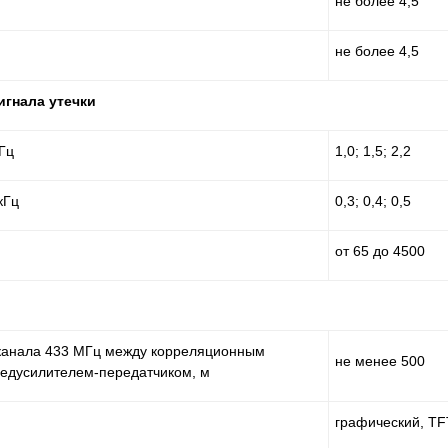
не более 4,5
не более 4,5
гнала утечки
кГц
1,0; 1,5; 2,2
кГц
0,3; 0,4; 0,5
от 65 до 4500
канала 433 МГц между корреляционным
не менее 500
едусилителем-передатчиком, м
графический, TF