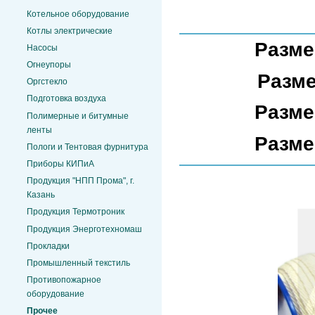
Котельное оборудование
Котлы электрические
Разме
Насосы
Огнеупоры
Разм
Оргстекло
Подготовка воздуха
Разме
Полимерные и битумные
ленты
Разме
Пологи и Тентовая фурнитура
Приборы КИПиА
Продукция "НПП Прома", г.
Казань
Продукция Термотроник
Продукция Энерготехномаш
Прокладки
Промышленный текстиль
Противопожарное
оборудование
Прочее