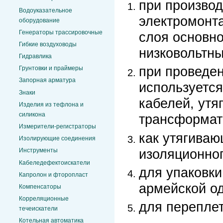
при производ
Водоуказательное
электромонта
оборудование
Генераторы трассировочные
слоя основно
Гибкие воздуховоды
низковольтны
Гидравлика
при проведен
Грунтовки и праймеры
Запорная арматура
используется
Знаки
кабелей, утя
Изделия из тефлона и
силикона
трансформато
Измерители-регистраторы
как утягива
Изолирующие соединения
изоляционног
Инструменты
Кабеледефектоискатели
для упаковки
Капролон и фторопласт
армейской о
Компенсаторы
Корреляционные
для перепле
течеискатели
Котельная автоматика