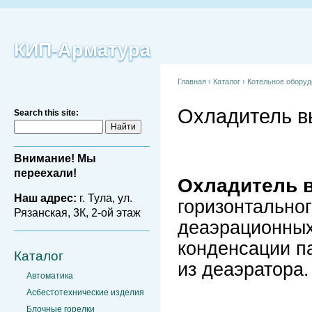
КИП-Арматура
Главная
›
Каталог
›
Котельное обору
Охладитель 
Search this site:
Внимание! Мы
переехали!
Охладитель 
Наш адрес:
г. Тула, ул.
горизонтальног
Рязанская, 3К, 2-ой этаж
деаэрационных
конденсации па
Каталог
из деаэратора.
Автоматика
Асбестотехнические изделия
Блочные горелки