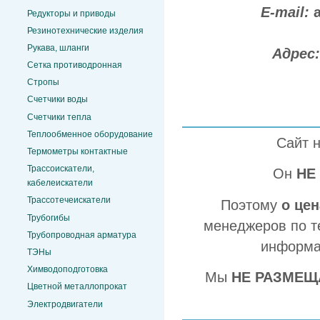
E-mail:
Редукторы и приводы
Резинотехнические изделия
Рукава, шланги
Адрес
Сетка противодронная
Стропы
Счетчики воды
Счетчики тепла
Теплообменное оборудование
Сайт 
Термометры контактные
Трассоискатели,
Он
НЕ
кабелеискатели
Трассотечеискатели
Поэтому
о це
Трубогибы
менеджеров по т
Трубопроводная арматура
информа
ТЭНы
Химводоподготовка
Мы
НЕ РАЗМЕЩ
Цветной металлопрокат
Электродвигатели