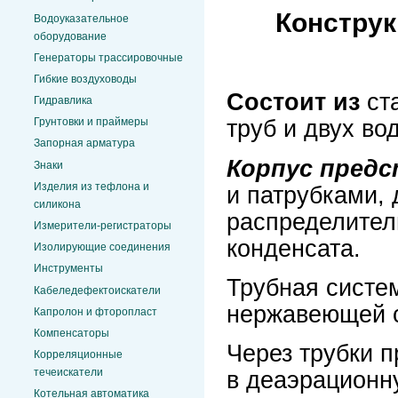
Констру
Водоуказательное
оборудование
Генераторы трассировочные
Гибкие воздуховоды
Состоит из
ста
Гидравлика
труб и двух во
Грунтовки и праймеры
Запорная арматура
Корпус пред
Знаки
Изделия из тефлона и
и патрубками, 
силикона
распределител
Измерители-регистраторы
конденсата.
Изолирующие соединения
Инструменты
Трубная систем
Кабеледефектоискатели
нержавеющей с
Капролон и фторопласт
Компенсаторы
Через трубки п
Корреляционные
течеискатели
в деаэрационн
Котельная автоматика