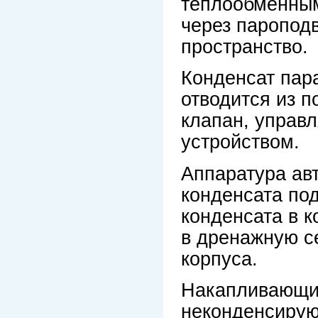
теплообменным
через паропод
пространство.
Конденсат пара
отводится из 
клапан, управ
устройством.
Аппаратура ав
конденсата по
конденсата в к
в дренажную се
корпуса.
Накапливающие
неконденсирую