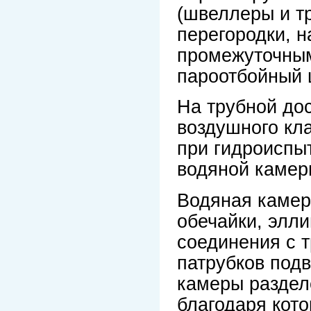
(швеллеры и т
перегородки, 
промежуточным
пароотбойный 
На трубной до
воздушного кла
при гидроиспы
водяной камер
Водяная камер
обечайки, элл
соединения с т
патрубков под
камеры раздел
благодаря кот