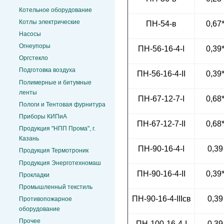
Котельное оборудование
Котлы электрические
ПН-54-в
0,67
Насосы
Огнеупоры
ПН-56-16-4-I
0,39
Оргстекло
Подготовка воздуха
ПН-56-16-4-II
0,39
Полимерные и битумные
ленты
ПН-67-12-7-I
0,68
Пологи и Тентовая фурнитура
Приборы КИПиА
ПН-67-12-7-II
0,68
Продукция "НПП Прома", г.
Казань
ПН-90-16-4-I
0,39
Продукция Термотроник
Продукция Энерготехномаш
ПН-90-16-4-II
0,39
Прокладки
Промышленный текстиль
ПН-90-16-4-IIIсв
0,39
Противопожарное
оборудование
Прочее
ПН-100-16-4-I
0,39