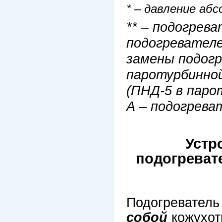
* – давление аб
** – подогрева
подогревателе
замены подог
паротурбинной
(ПНД-5 в паро
А – подогрева
Устр
подогреват
Подогреватель
собой
кожухот