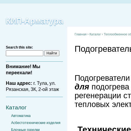
КИП-Арматура
Главная
›
Каталог
›
Теплообменное о
Подогревател
Search this site:
Внимание! Мы
переехали!
Подогреватели
Наш адрес:
г. Тула, ул.
для
подогрева 
Рязанская, 3К, 2-ой этаж
регенерации с
тепловых элек
Каталог
Автоматика
Асбестотехнические изделия
Технические
Блочные горелки