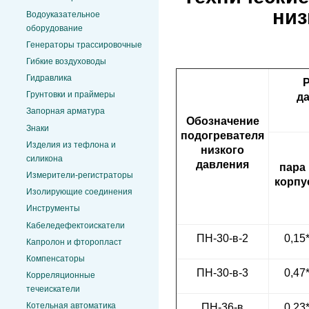
низ
Водоуказательное
оборудование
Генераторы трассировочные
Гибкие воздуховоды
Гидравлика
Грунтовки и праймеры
д
Запорная арматура
Обозначение
Знаки
подогревателя
Изделия из тефлона и
низкого
силикона
давления
пара 
Измерители-регистраторы
корпу
Изолирующие соединения
Инструменты
Кабеледефектоискатели
ПН-30-в-2
0,15
Капролон и фторопласт
Компенсаторы
ПН-30-в-3
0,47
Корреляционные
течеискатели
Котельная автоматика
ПН-36-в
0,23