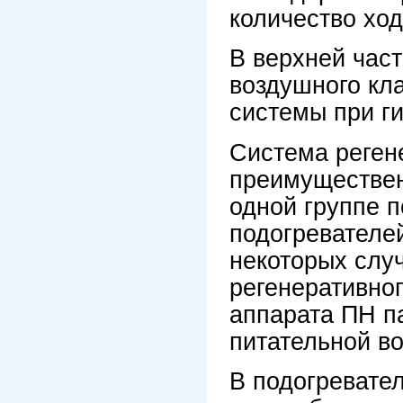
количество ход
В верхней час
воздушного кла
системы при г
Сиcтема реген
преимуществен
одной группе 
подогревателей
некоторых слу
регенеративног
аппарата ПН п
питательной в
В подогревате