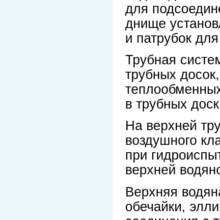
для подсоедин
днище установ
и патрубок для
Трубная систем
трубных досок,
теплообменных
в трубных доск
На верхней тр
воздушного кла
при гидроиспы
верхней водян
Верхняя водян
обечайки, элл