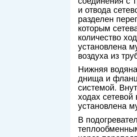
соединения с т
и отвода сете
разделен перег
которым сетев
количество ход
установлена м
воздуха из тру
Нижняя водяна
днища и фланц
системой. Вну
ходах сетевой
установлена м
В подогревател
теплообменным