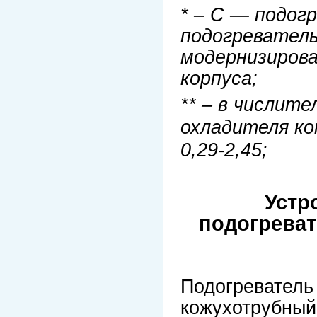
* – C — подог
подогреватель
модернизиров
корпуса;
** – в числит
охладителя ко
0,29-2,45;
Устр
подогреват
Подогреватель
кожухотрубный