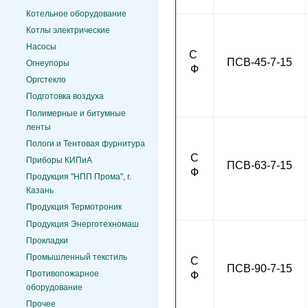
Котельное оборудование
Котлы электрические
Насосы
С
ПСВ-45-7-15
Огнеупоры
Ф
Оргстекло
Подготовка воздуха
Полимерные и битумные
ленты
Пологи и Тентовая фурнитура
С
Приборы КИПиА
ПСВ-63-7-15
Ф
Продукция "НПП Прома", г.
Казань
Продукция Термотроник
Продукция Энерготехномаш
Прокладки
Промышленный текстиль
С
ПСВ-90-7-15
Противопожарное
Ф
оборудование
Прочее