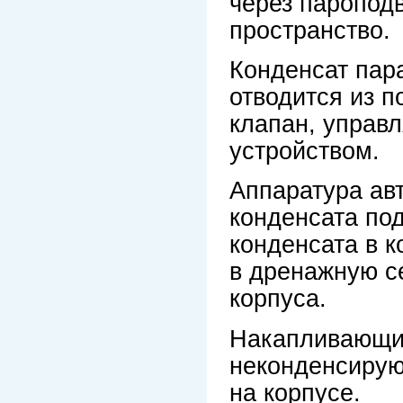
через паропод
пространство.
Конденсат пара
отводится из 
клапан, управ
устройством.
Аппаратура ав
конденсата по
конденсата в к
в дренажную се
корпуса.
Накапливающие
неконденсирую
на корпусе.