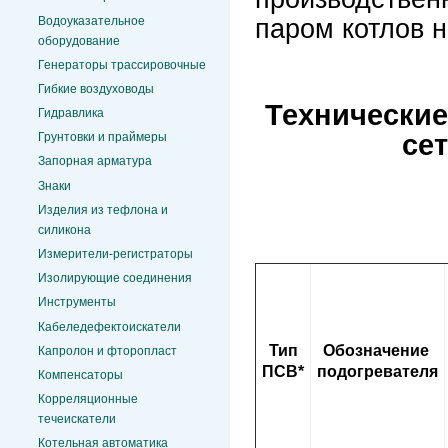
паром котлов н
Водоуказательное
оборудование
Генераторы трассировочные
Гибкие воздуховоды
Технические
Гидравлика
се
Грунтовки и праймеры
Запорная арматура
Знаки
Изделия из тефлона и
силикона
Измерители-регистраторы
Изолирующие соединения
Инструменты
Кабеледефектоискатели
Тип
Обозначение
Капролон и фторопласт
ПСВ*
подогревателя
Компенсаторы
Корреляционные
течеискатели
Котельная автоматика