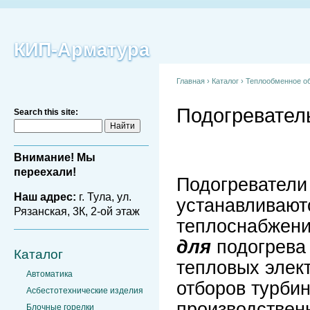
КИП-Арматура
Главная
›
Каталог
›
Теплообменное о
Подогревател
Search this site:
Внимание! Мы
переехали!
Подогреватели
Наш адрес:
г. Тула, ул.
устанавливают
Рязанская, 3К, 2-ой этаж
теплоснабжен
для
подогрева 
Каталог
тепловых элек
Автоматика
отборов турбин
Асбестотехнические изделия
производствен
Блочные горелки