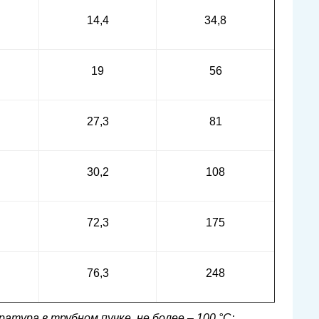
14,4
34,8
19
56
27,3
81
30,2
108
72,3
175
76,3
248
ратура в трубном пучке, не более – 100 °C;