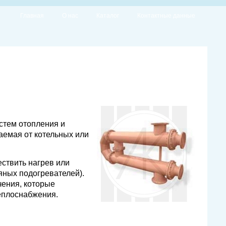
Главная
О нас
Каталог
Контактные данные
стем отопления и
аемая от котельных или
ествить нагрев или
яных подогревателей).
ения, которые
еплоснабжения.