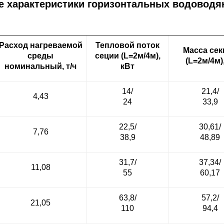
е характеристики горизонтальных водоводя
Расход нагреваемой
Тепловой поток
Масса сек
среды
сеции (L=2м/4м),
(L=2м/4м),
номинальный, т/ч
кВт
14/
21,4/
4,43
24
33,9
22,5/
30,61/
7,76
38,9
48,89
31,7/
37,34/
11,08
55
60,17
63,8/
57,2/
21,05
110
94,4