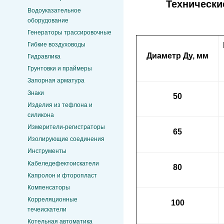
Технически
Водоуказательное
оборудование
Генераторы трассировочные
Гибкие воздуховоды
Диаметр Ду, мм
Гидравлика
Грунтовки и праймеры
Запорная арматура
Знаки
50
Изделия из тефлона и
силикона
Измерители-регистраторы
65
Изолирующие соединения
Инструменты
Кабеледефектоискатели
80
Капролон и фторопласт
Компенсаторы
Корреляционные
100
течеискатели
Котельная автоматика