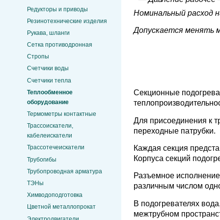
Редукторы и приводы
Номинальный расход на
Резинотехнические изделия
Допускается менять м
Рукава, шланги
Сетка противодронная
Стропы
Счетчики воды
Счетчики тепла
Секционные подогрева
Теплообменное
оборудование
теплопроизводительно
Термометры контактные
Для присоединения к 
Трассоискатели,
переходные патрубки.
кабелеискатели
Каждая секция предста
Трассотечеискатели
Корпуса секций подогр
Трубогибы
Трубопроводная арматура
Разъемное исполнение 
ТЭНы
различным числом одно
Химводоподготовка
В подогревателях вода
Цветной металлопрокат
межтрубном пространст
Электродвигатели