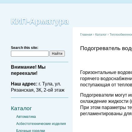
КИП-Арматура
Главная
›
Каталог
›
Теплообменно
Подогреватель во
Search this site:
Внимание! Мы
Горизонтальные водов
переехали!
горячего водоснабжени
Наш адрес:
г. Тула, ул.
поступающая от тепло
Рязанская, 3К, 2-ой этаж
Подогреватели могут ис
охлаждение жидкости (
При этом параметры т
Каталог
регламентированы для
Автоматика
Асбестотехнические изделия
Блочные горелки