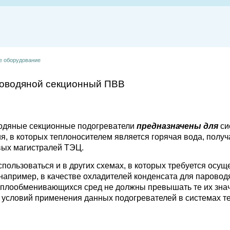
е оборудование
доводяной секционный ПВВ
одяные секционные подогреватели
предназначены для
си
я, в которых теплоносителем является горячая вода, получ
вых магистралей ТЭЦ.
пользоваться и в других схемах, в которых требуется осущ
например, в качестве охладителей конденсата для паровод
еплообменивающихся сред не должны превышать те их знач
 условий применения данных подогревателей в системах т