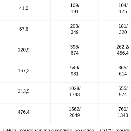
109/
104/
41,0
191
175
203/
181/
67,6
349
320
398/
262,2/
120,9
674
456,4
549/
365/
167,3
931
614
1028/
555/
313,5
1743
974
1562/
760/
476,4
2649
1343
– 1 МПа; температура в корпусе, не более – 110 °C; темпе