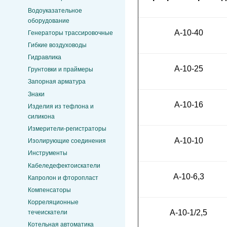
Водоуказательное
оборудование
А-10-40
Генераторы трассировочные
Гибкие воздуховоды
Гидравлика
А-10-25
Грунтовки и праймеры
Запорная арматура
Знаки
А-10-16
Изделия из тефлона и
силикона
Измерители-регистраторы
А-10-10
Изолирующие соединения
Инструменты
Кабеледефектоискатели
А-10-6,3
Капролон и фторопласт
Компенсаторы
Корреляционные
А-10-1/2,5
течеискатели
Котельная автоматика