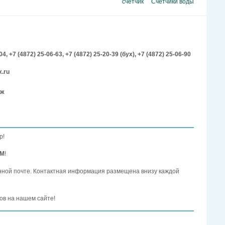
счетчик
Счетчики воды
-04,
+7 (4872) 25-06-63,
+7 (4872) 25-20-39 (бух),
+7 (4872) 25-06-90
.ru
аж
р!
ОМ
!
нной почте. Контактная информация размещена внизу каждой
ов на нашем сайте!