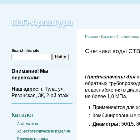
КИП-Арматура
Главная
›
Каталог
›
Счетчики вод
Счетчики воды СТ
Search this site:
Внимание! Мы
Предназначены для
и
переехали!
обратных трубопровода
Наш адрес:
г. Тула, ул.
водоснабжения в диапаз
Рязанская, 3К, 2-ой этаж
не более 1,0 МПа.
Применяются для х
Каталог
Комбинированные с
Диаметры:
50/15, 8
Автоматика
Асбестотехнические изделия
Блочные горелки