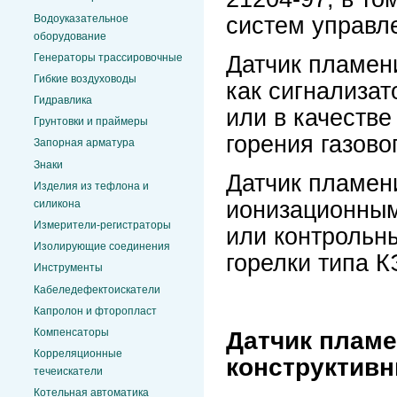
систем управл
Водоуказательное
оборудование
Датчик пламе
Генераторы трассировочные
Гибкие воздуховоды
как сигнализат
Гидравлика
или в качестве
Грунтовки и праймеры
горения газово
Запорная арматура
Знаки
Датчик пламени
Изделия из тефлона и
ионизационным
силикона
Измерители-регистраторы
или контрольн
Изолирующие соединения
горелки типа К
Инструменты
Кабеледефектоискатели
Капролон и фторопласт
Компенсаторы
Датчик пламе
Корреляционные
конструктивн
течеискатели
Котельная автоматика