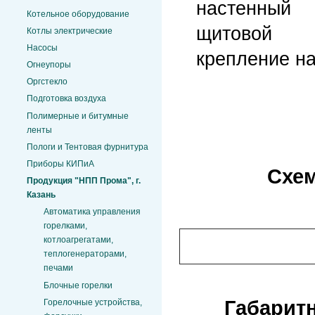
настенный
Котельное оборудование
щитовой
Котлы электрические
Насосы
крепление на
Огнеупоры
Оргстекло
Подготовка воздуха
Полимерные и битумные
ленты
Пологи и Тентовая фурнитура
Приборы КИПиА
Схе
Продукция "НПП Прома", г.
Казань
Автоматика управления
горелками,
котлоагрегатами,
теплогенераторами,
печами
Блочные горелки
Габарит
Горелочные устройства,