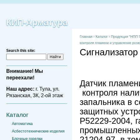
КИП-Арматура
Главная
›
Каталог
›
Продукция "НПП П
контроля пламени и управление роз
Сигнализатор
Search this site:
Внимание! Мы
переехали!
Датчик пламе
Наш адрес:
г. Тула, ул.
контроля нали
Рязанская, 3К, 2-ой этаж
запальника в с
защитных устр
Каталог
Р52229-2004, 
Автоматика
промышленных
Асбестотехнические изделия
21204-97, в то
Блочные горелки