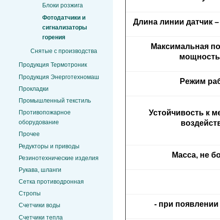
Блоки розжига
Фотодатчики и
Длина линии датчик –
сигнализаторы
горения
Максимальная п
Снятые с производства
мощность
Продукция Термотроник
Продукция Энерготехномаш
Режим ра
Прокладки
Промышленный текстиль
Устойчивость к м
Противопожарное
оборудование
воздейст
Прочее
Редукторы и приводы
Масса, не бо
Резинотехнические изделия
Рукава, шланги
Сетка противодронная
Стропы
- при появлении
Счетчики воды
Счетчики тепла