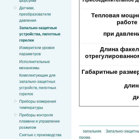
форсунки
Датчики,
преобразователи
Тепловая мощно
давления
работе 
Запально-защитные
при давлени
устройства, пилотные
горелки
Измерители уровня
Длина факел
параметров
отрегулированном
Исполнительные
механизмы
Габаритные размер
Комплектующие для
запально-защитных
длина погруж
устройств, пилотных
горелок
д
Приборы измерения
температуры
Приборы контроля
пламени и управление
розжигом
запальник
Запально-защитны
Снятые с производства
прома