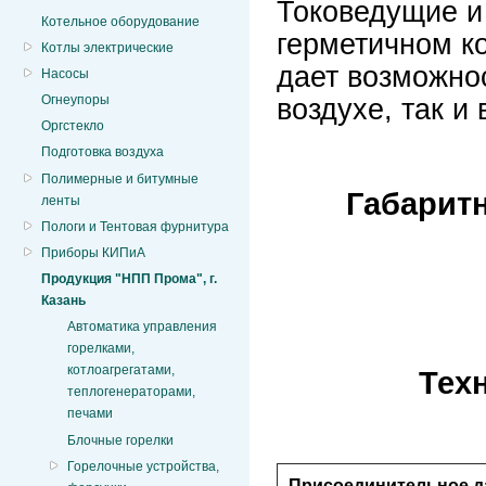
Токоведущие и
Котельное оборудование
герметичном к
Котлы электрические
дает возможнос
Насосы
Огнеупоры
воздухе, так и
Оргстекло
Подготовка воздуха
Полимерные и битумные
Габарит
ленты
Пологи и Тентовая фурнитура
Приборы КИПиА
Продукция "НПП Прома", г.
Казань
Автоматика управления
горелками,
котлоагрегатами,
Тех
теплогенераторами,
печами
Блочные горелки
Горелочные устройства,
Присоединительное дав