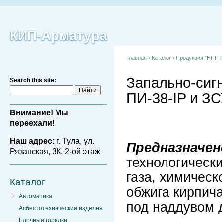
КИП-Арматура
Главная
›
Каталог
›
Продукция "НПП П
Запально-сиг
Search this site:
ПИ-38-IP и ЗС
Внимание! Мы
переехали!
Наш адрес:
г. Тула, ул.
Предназначе
Рязанская, 3К, 2-ой этаж
технологически
газа, химическ
Каталог
обжига кирпич
Автоматика
под наддувом д
Асбестотехнические изделия
Блочные горелки