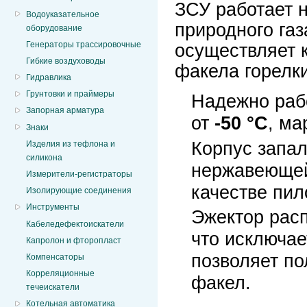
ЗСУ работает 
Водоуказательное
природного газ
оборудование
Генераторы трассировочные
осуществляет 
Гибкие воздуховоды
факела горелки
Гидравлика
Грунтовки и праймеры
Надежно рабо
Запорная арматура
от
-50
°С
, м
Знаки
Корпус запал
Изделия из тефлона и
силикона
нержавеющей 
Измерители-регистраторы
качестве пил
Изолирующие соединения
Инструменты
Эжектор расп
Кабеледефектоискатели
что исключае
Капролон и фторопласт
позволяет п
Компенсаторы
Корреляционные
факел.
течеискатели
Котельная автоматика